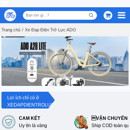
Trang chủ
Xe Đạp Điện Trở Lực ADO
Lợi ích chỉ có ở
XEDAPDIENTROLUC
CAM KẾT
VẬN CHUYỂN 
Uy tín là vàng
Ship COD toàn qu