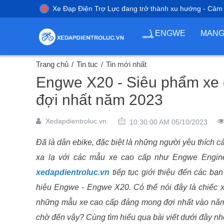
Xe Đạp Điện Trợ Lực đang trở thành xu hướng - Cảm
ENGWE
MAN
Trang chủ
Tin tuc
Tin mới nhất
Engwe X20 - Siêu phẩm xe 
đợi nhất năm 2023
Xedapdientroluc.vn
10:30:00 AM 05/10/2023
Đã là dân ebike, đặc biệt là những người yêu thích 
xa lạ với các mẫu xe cao cấp như Engwe Engi
xedapdientroluc.vn
tiếp tục giới thiệu đến các b
hiệu Engwe - Engwe X20. Có thể nói đây là chiếc 
những mẫu xe cao cấp đáng mong đợi nhất vào năm 
chờ đến vậy? Cùng tìm hiểu qua bài viết dưới đây n