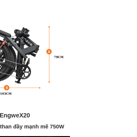
xe EngweX20
i than đầy mạnh mẽ 750W