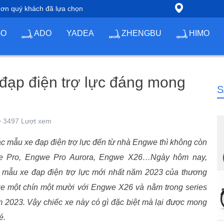
 ơn quý khách đã lựa chọn
GO
ADO
YADEA
ZHENGBU
HIMO
đạp điện trợ lực đáng mong
S
3497 Lượt xem
các mẫu xe đạp điện trợ lực đến từ nhà Engwe thì không còn
ne Pro, Engwe Pro Aurora, Engwe X26…Ngày hôm nay,
ạn mẫu xe đạp điện trợ lực mới nhất năm 2023 của thương
xe một chín một mười với Engwe X26 và nằm trong series
2023. Vậy chiếc xe này có gì đặc biệt mà lại được mong
hé.